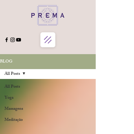
BLOG
All Posts
All Posts
Yoga
Massagens
Meditação