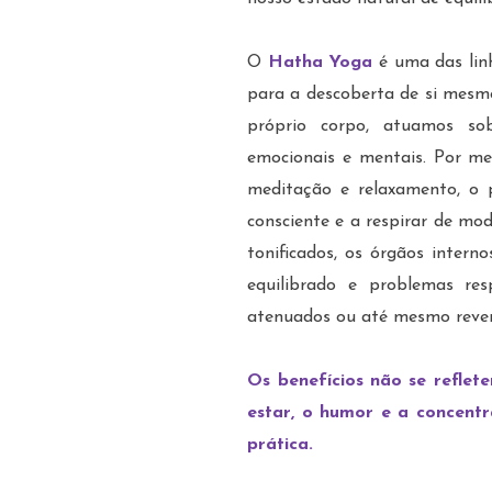
O
Hatha Yoga
é uma das lin
para a descoberta de si mesmo
próprio corpo, atuamos sob
emocionais e mentais. Por meio
meditação e relaxamento, o 
consciente e a respirar de mo
tonificados, os órgãos inter
equilibrado e problemas resp
atenuados ou até mesmo rever
Os benefícios não se reflet
estar, o humor e a concent
prática.