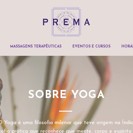
MASSAGENS TERAPÊUTICAS
EVENTOS E CURSOS
HORÁR
SOBRE YOGA
O Yoga é uma filosofia milenar que teve origem na Índia
sofia prática que reconhece que mente, corpo e espírito