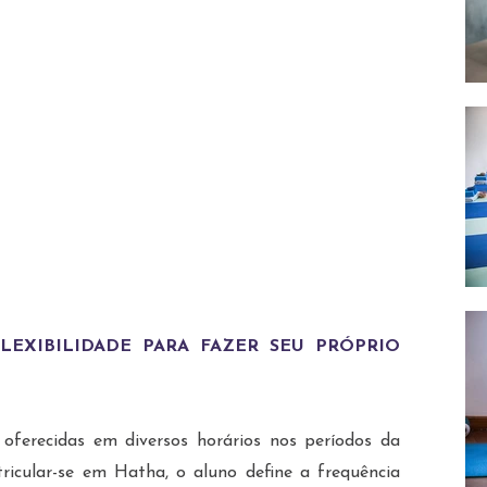
 aulas para praticantes de todos
ades, em diferentes modalidades:
Hatha Yoga
htanga Vinyasa Yoga
Yogaterapia
– Yoga para Melhor Idade
ra crianças e adolescentes
EXIBILIDADE PARA FAZER SEU PRÓPRIO
 oferecidas em diversos horários nos períodos da
ricular-se em Hatha, o aluno define a frequência