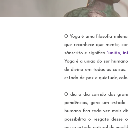
O Yoga é uma filosofia milenar
que reconhece que mente, cor
sânscrito e significa
“união, i
Yoga é a união do ser humano
de divino em todas as coisas.
estado de paz e quietude, co
O dia a dia corrido das gran
pendências, gera um estado 
humano fica cada vez mais dis
possibilita o resgate desse
nosso estado natural de equilíb