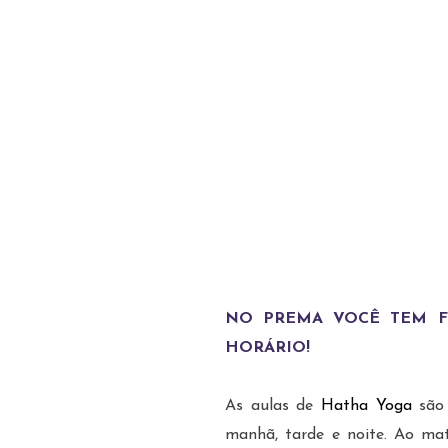
O Prema oferece
os níveis e id
As
Yoga I 
Yoga pa
NO PREMA VOCÊ TEM FL
HORÁRIO!
As aulas de
Hatha Yoga
são
manhã, tarde e noite. Ao mat